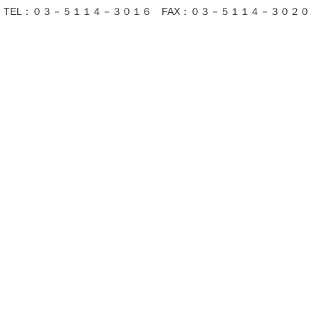
TEL：０３－５１１４－３０１６ FAX：０３－５１１４－３０２０