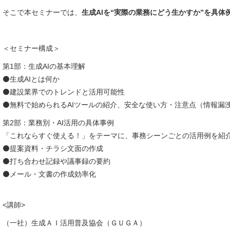
そこで本セミナーでは、
生成AIを“実際の業務にどう生かすか”を具
＜セミナー構成＞
第1部：生成AIの基本理解
⚫生成AIとは何か
⚫建設業界でのトレンドと活用可能性
⚫無料で始められるAIツールの紹介、安全な使い方・注意点（情報漏
第2部：業務別・AI活用の具体事例
「これならすぐ使える！」をテーマに、事務シーンごとの活用例を紹
⚫提案資料・チラシ文面の作成
⚫打ち合わせ記録や議事録の要約
⚫メール・文書の作成効率化
<講師>
（一社）生成ＡＩ活用普及協会（ＧＵＧＡ）