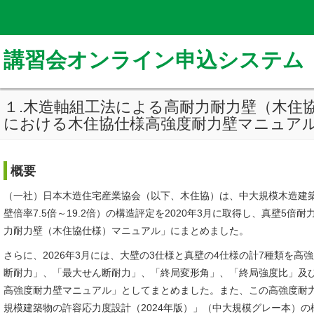
講習会オンライン申込システム
１.木造軸組工法による高耐力耐力壁（木住
における木住協仕様高強度耐力壁マニュアル
概要
（一社）日本木造住宅産業協会（以下、木住協）は、中大規模木造建
壁倍率7.5倍～19.2倍）の構造評定を2020年3月に取得し、真壁5
力耐力壁（木住協仕様）マニュアル」にまとめました。
さらに、2026年3月には、大壁の3仕様と真壁の4仕様の計7種類を
断耐力」、「最大せん断耐力」、「終局変形角」、「終局強度比」及
高強度耐力壁マニュアル」としてまとめました。また、この高強度耐
規模建築物の許容応力度設計（2024年版）」（中大規模グレー本）