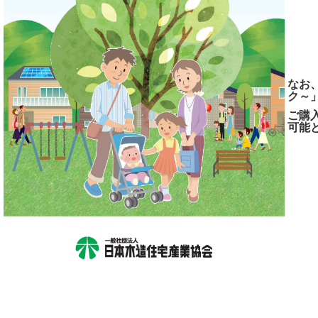
なお
ク～
ご購
可能