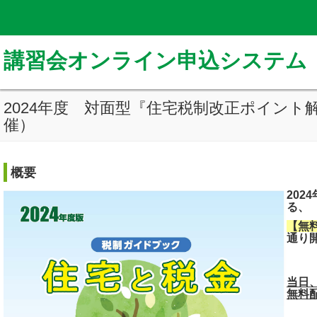
講習会オンライン申込システム
2024年度 対面型『住宅税制改正ポイン
催）
概要
20
る、
【無
通り
当日
無料